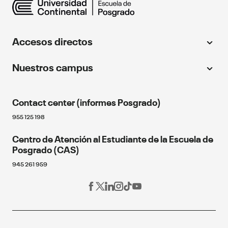
Accesos directos
Universidad Continental
Nuestros campus
Centro de idiomas
Huancayo
Instituto Continental
Contact center (informes Posgrado)
064 481430
Continental Florida University
Cusco
955 125 198
Educación continua
Fondo editorial
Centro de Atención al Estudiante de la Escuela de
084 480070
Próximos eventos
Posgrado (CAS)
Arequipa
Blog de Posgrado
945 261 959
054 412030
Red Alumni
Los Olivos
Programa de becas
Estudia en línea
01 2132760