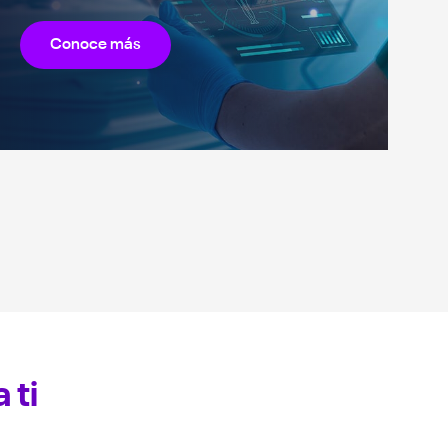
Conoce más
 ti