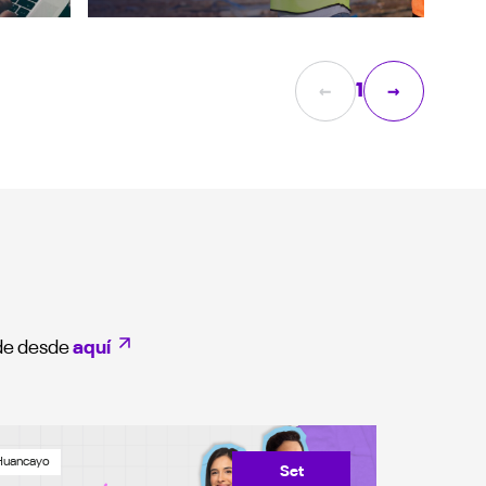
←
→
1
ede desde
aquí
Huancayo
Set