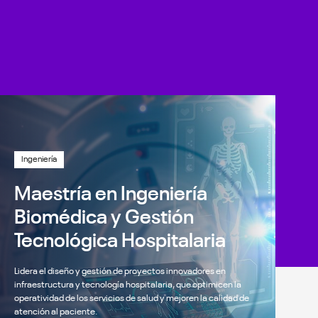
Ingeniería
Maestría en Ingeniería
Biomédica y Gestión
B
Tecnológica Hospitalaria
Li
Lidera el diseño y gestión de proyectos innovadores en
co
infraestructura y tecnología hospitalaria, que optimicen la
in
operatividad de los servicios de salud y mejoren la calidad de
s
atención al paciente.