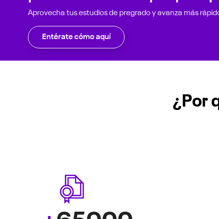
Aprovecha tus estudios de pregrado y avanza más rápid
Entérate cómo aquí
¿Por q