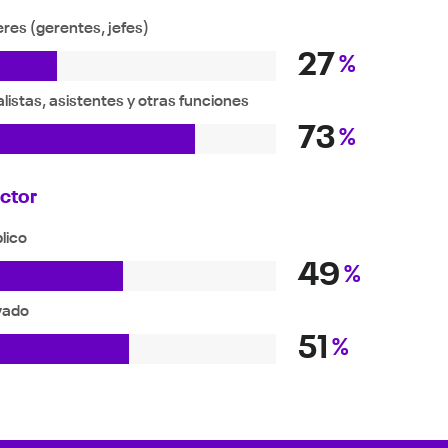
eres (gerentes, jefes)
27
%
listas, asistentes y otras funciones
73
%
ctor
lico
49
%
vado
51
%