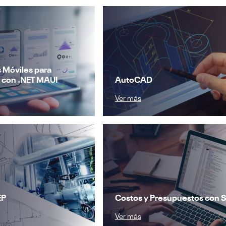
 Móviles para
 con .NET MAUI
AutoCAD
Ver más
EP
Costos y Presupuestos con 
Ver más