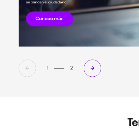
se brindan al ciudadano.
Conoce más
1
2
Te