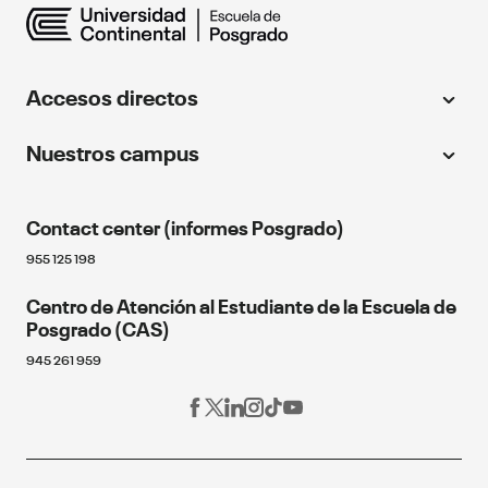
Accesos directos
Universidad Continental
Nuestros campus
Centro de idiomas
Huancayo
Instituto Continental
Contact center (informes Posgrado)
064 481430
Continental Florida University
Cusco
955 125 198
Educación continua
Fondo editorial
Centro de Atención al Estudiante de la Escuela de
084 480070
Próximos eventos
Posgrado (CAS)
Arequipa
Blog de Posgrado
945 261 959
054 412030
Red Alumni
Los Olivos
Programa de becas
Estudia en línea
01 2132760