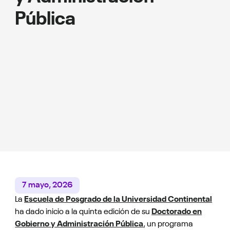
q
Pública
e
d
D
e
G
y
A
P
7 mayo, 2026
La
Escuela de Posgrado de la Universidad Continental
ha dado inicio a la quinta edición de su
Doctorado en
Gobierno y Administración Pública
, un programa