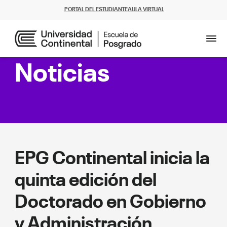
PORTAL DEL ESTUDIANTE
AULA VIRTUAL
Noticias
EPG Continental inicia la
N
quinta edición del
/
Doctorado en Gobierno
C
i
y Administración
l