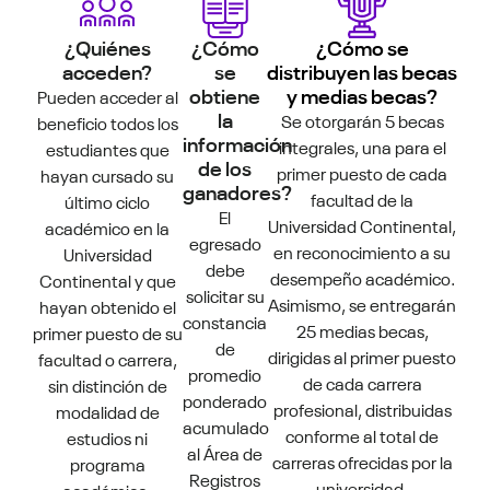
¿Quiénes
¿Cómo
¿Cómo se
acceden?
se
distribuyen las becas
obtiene
y medias becas?
Pueden acceder al
la
Se otorgarán 5 becas
beneficio todos los
información
integrales, una para el
estudiantes que
de los
primer puesto de cada
hayan cursado su
ganadores?
facultad de la
último ciclo
El
Universidad Continental,
académico en la
egresado
en reconocimiento a su
Universidad
debe
desempeño académico.
Continental y que
solicitar su
Asimismo, se entregarán
hayan obtenido el
constancia
25 medias becas,
primer puesto de su
de
dirigidas al primer puesto
facultad o carrera,
promedio
de cada carrera
sin distinción de
ponderado
profesional, distribuidas
modalidad de
acumulado
conforme al total de
estudios ni
al Área de
carreras ofrecidas por la
programa
Registros