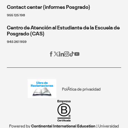
Contact center (informes Posgrado)
064 481430
Continental Florida University
Cusco
955 125 198
Educación continua
Fondo editorial
Centro de Atención al Estudiante de la Escuela de
084 480070
Próximos eventos
Posgrado (CAS)
Arequipa
Blog de Posgrado
945 261 959
054 412030
Red Alumni
Los Olivos
Programa de becas
Estudia en línea
01 2132760
Miraflores
01
2132760
PolÃ­tica de privacidad
Ica
056 458008
Ayacucho
Powered by
Continental International Education
| Universidad