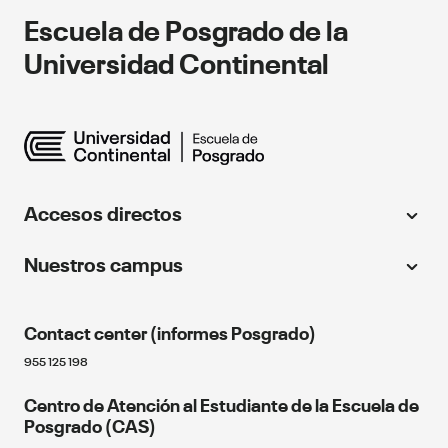
Escuela de Posgrado de la
Universidad Continental
Accesos directos
Universidad Continental
Nuestros campus
Centro de idiomas
Huancayo
Instituto Continental
Contact center (informes Posgrado)
064 481430
Continental Florida University
Cusco
955 125 198
Educación continua
Fondo editorial
Centro de Atención al Estudiante de la Escuela de
084 480070
Próximos eventos
Posgrado (CAS)