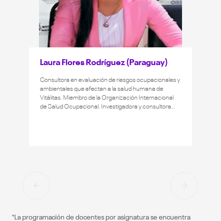
Laura Flores Rodríguez (Paraguay)
Consultora en evaluación de riesgos ocupacionales y
ambientales que afectan a la salud humana de
Vitálitas. Miembro de la Organización Internacional
de Salud Ocupacional. Investigadora y consultora
PRONII Nivel I. Especialista en evaluación de riesgos
físicos, vibraciones de cuerpo entero y vibraciones de
mano brazo, riesgos químicos, riesgos biológicos y
calidad de aire interior y exterior. Docente de la
Universidad de Las Américas, Ecuador. Máster en
Prevención y Protección de Riesgos Laborales por la
Universidad de Alcalá de Henares, España. Máster en
Ciencias en Seguridad y Salud Ocupacional
Internacional por la Universidad de Múnich (LMU),
Alemania. Auditora ISO 45001.
*La programación de docentes por asignatura se encuentra