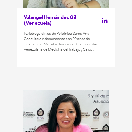
Yolangel Hernández Gil
(Venezuela)
Toxicóloga clínica de Policlínica Santa Ana.
Consultora independiente con 22 años de
experiencia. Miembro honoraria de la Sociedad
Venezolana de Medicina del Trabajo y Salud
Ocupacional (SOVEMETSO). Fue coordinadora y
facilitadora del primer Diplomado Internacional de
Toxicología Clínica en línea de la UCAB y la
FUNDAUDO. Magíster en Toxicología Clínica por la
Universidad de Carabobo, Venezuela. Magíster en
Prevención y Gestión de Riesgos y Desastres por la
UPEL. Médica cirujana.