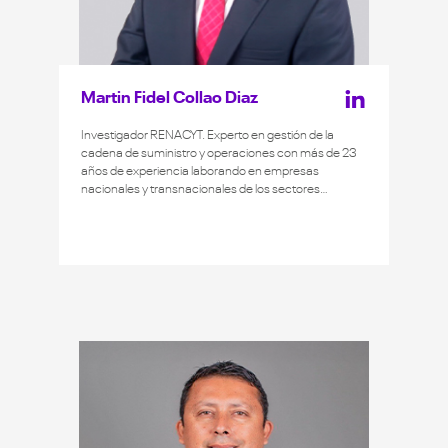
Martin Fidel Collao Diaz
Investigador RENACYT. Experto en gestión de la
cadena de suministro y operaciones con más de 23
años de experiencia laborando en empresas
nacionales y transnacionales de los sectores
industrial, hidrocarburos y consumo masivo. Fue jefe
de planta de Solgas, así como gerente de
operaciones de Lima Gas y de The Linde Group.
Doctorando en Administración de Empresas por la
UL. Magíster en Administración de Negocios (MBA)
por ESAN. Ingeniero industrial por la UL.