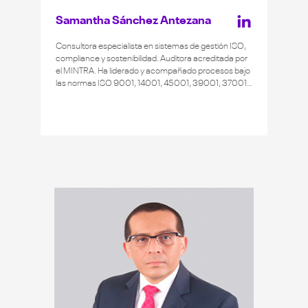
Samantha Sánchez Antezana
Consultora especialista en sistemas de gestión ISO,
compliance y sostenibilidad. Auditora acreditada por
el MINTRA. Ha liderado y acompañado procesos bajo
las normas ISO 9001, 14001, 45001, 39001, 37001 y
50001 en más de 300 organizaciones de los
sectores industrial, minero, transporte, alimentos,
servicios, construcción y educación. Magíster en
Sistemas de Gestión en Medio Ambiente, Seguridad
y Salud en el Trabajo por la UNMSM. Ingeniera
ambiental por la UNALM.