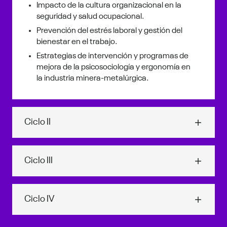
Impacto de la cultura organizacional en la
seguridad y salud ocupacional.
Prevención del estrés laboral y gestión del
bienestar en el trabajo.
Estrategias de intervención y programas de
mejora de la psicosociología y ergonomía en
la industria minera-metalúrgica.
Ciclo II
Identificación de peligros, evaluación y control de
riesgos
Ciclo III
Identificación sistemática de los diferentes tipos de
peligros en el entorno laboral.
Interpretación de la norma ISO 45001:2018 – Gestión
de seguridad y salud ocupacional
Análisis de tablas SCAT.
Ciclo IV
Requisitos y estructura de la norma ISO
Métodos y técnicas de evaluación de riesgos
45001:2018.
ocupacionales y ambientales.
Seminario de investigación I