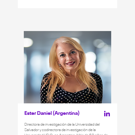
Cuidados Paliativos, Oncología, Patología Mamaria e
Infecciones de Transmisión Sexual del Complejo
Asistencial Doctor Víctor Ríos Ruiz de Chile. Psicóloga
de la Red Nacional de Oncología (ONCOMED) de
Chile. Fue asesora de la comisión del Programa de
Cuidados Paliativos del Ministerio de Salud de Chile.
Magíster en Cuidados Paliativos por la Universidad de
Las Palmas de Gran Canaria, España. Magíster en
Couseling en Intervención en Duelo, Pérdidas y
Traumas por la Universidad de Barcelona, España.
Especialista en Psicooncología por la Universidad de
Ciencias Empresariales y Sociales (UCES), Argentina.
Licenciada en Psicología por la Universidad Diego
Portales, Chile.
Ester Daniel (Argentina)
Directora de investigación de la Universidad del
Salvador y codirectora de investigación de la