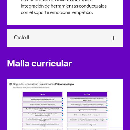
de aceptación en fases avanzadas,
integración de herramientas conductuales
con el soporte emocional empático.
Ciclo II
Evaluación e intervención psicooncológica en infancia
y adolescencia
Malla curricular
Evaluación psicooncológica y desarrollo evolutivo,
comprensión de la enfermedad y el cribado de
distrés, herramientas de evaluación clínica
adaptadas a la infancia y adolescencia.
Intervención lúdica, cognitivo-conductual y el
manejo del dolor en procedimientos médicos,
soporte familiar, acompañamiento en entornos
educativos.
Neuropsicología y atención psicosocial en oncología
Fundamentos de neuropsicología clínica en