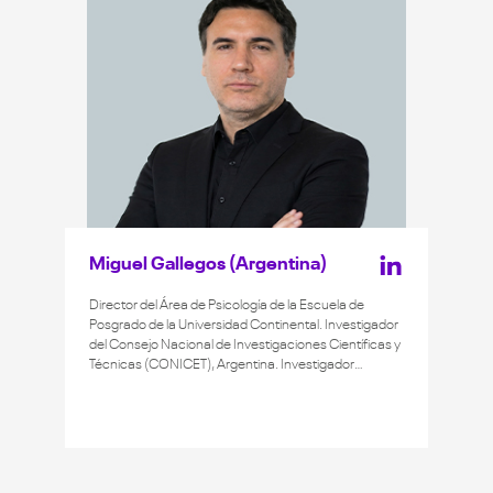
Miguel Gallegos (Argentina)
Director del Área de Psicología de la Escuela de
Posgrado de la Universidad Continental. Investigador
del Consejo Nacional de Investigaciones Científicas y
Técnicas (CONICET), Argentina. Investigador
RENACYT. Miembro honorario de la Sociedad
Peruana de Historia de la Psicología y miembro activo
de la Sociedad Interamericana de Psicología (SIP).
Cuenta con numerosos trabajos científicos
publicados y ha sido disertante en múltiples
congresos internacionales. Ha obtenido diversos