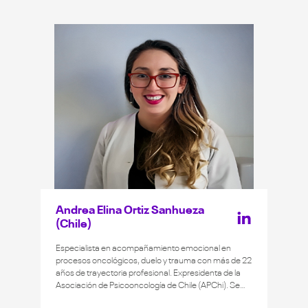
reconocimientos y premios por sus trabajos
académicos y ha sido profesor visitante en varias
universidades de América Latina. Ha realizado varias
estancias de investigación posdoctoral en la
Universidad Nacional Autónoma de México, en la
Pontificia Universidade Católica de Minas Gerais,
Brasil, en la Universidad Nacional de Córdoba,
Argentina, y en la Universidad Nacional de Rosario,
Argentina. Doctor en Psicología por la Universidad
Nacional de Rosario, Argentina. Doctor en Educación
por la Universidad Federal de Minas Gerais, Brasil.
Psicólogo.
Andrea Elina Ortiz Sanhueza
(Chile)
Especialista en acompañamiento emocional en
procesos oncológicos, duelo y trauma con más de 22
años de trayectoria profesional. Expresidenta de la
Asociación de Psicooncología de Chile (APChi). Se
desempeña como psicóloga en las unidades de