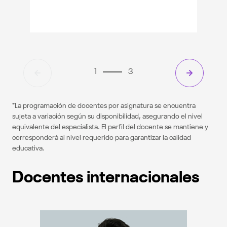
hospitalizados: guía de intervención psicológica en
pacientes infantiles". Más de 35 años de experiencia
en el área clínica, desempeñándose en cargos
directivos como jefe del Departamento de Asistencia
a la Salud del Hospital Nacional "Guillermo Almenara
Irigoyen" de EsSalud. Magíster en Psicología Clínica y
Familia por la USMP. Especialización en Terapia
Familiar Sistémica por FASIS. Diplomado en
1
3
Neuropsicología Clínica de la UNW. Licenciado en
Psicología por la USMP.
*La programación de docentes por asignatura se encuentra
sujeta a variación según su disponibilidad, asegurando el nivel
equivalente del especialista. El perfil del docente se mantiene y
corresponderá al nivel requerido para garantizar la calidad
educativa.
Docentes internacionales