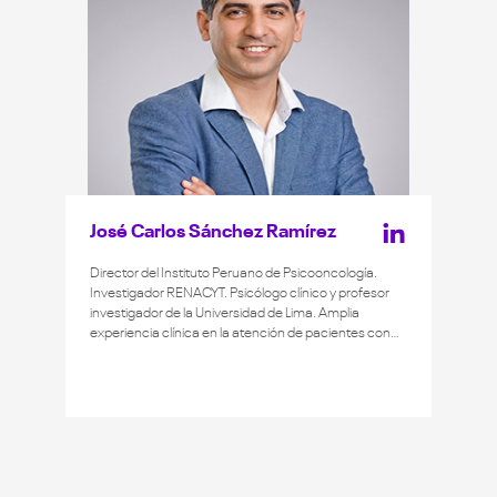
José Carlos Sánchez Ramírez
Director del Instituto Peruano de Psicooncología.
Investigador RENACYT. Psicólogo clínico y profesor
investigador de la Universidad de Lima. Amplia
experiencia clínica en la atención de pacientes con
cáncer crónico y en fase terminal, así como en la
formación y supervisión de internos de psicología. Ha
laborado en instituciones de prestigio como el
Instituto Nacional de Enfermedades Neoplásicas
(INEN) y el Instituto Nacional de Salud (INS). Autor de
numerosos artículos científicos indexados y
arbitrados. Ha contribuido significativamente al
desarrollo de guías de práctica clínica a nivel nacional