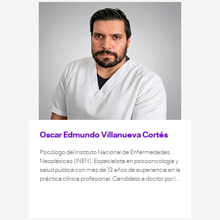
enfocadas en el cuidado de la salud mental de
pacientes oncológicos. Candidato a doctor en
Psicología por la UPCH. Maestro en Ciencias con
mención en Psicooncología por la Universidad de
Valencia, España. Especialista en Psicología Clínica y
de la Salud por la UNMSM. Licenciado en Psicología
por la UCV.
Oscar Edmundo Villanueva Cortés
Psicólogo del Instituto Nacional de Enfermedades
Neoplásicas (INEN). Especialista en psicooncología y
salud pública con más de 13 años de experiencia en la
práctica clínica profesional. Candidato a doctor por la
Universidad de Buenos Aires (UBA), Argentina.
Máster en Psicooncología por la Universidad de
Valencia, España. Maestría en Psicología Clínica y de
la Salud por la UNMSM. Psicólogo titulado por la UCV.