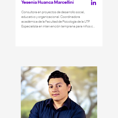
Yesenia Huanca Marcellini
Consultora en proyectos de desarrollo social,
educativo y organizacional. Coordinadora
académica de la Facultad de Psicología de la UTP.
Especialista en intervención temprana para niños con
y sin necesidades educativas especiales. Experiencia
como psicóloga comunitaria del Ministerio de la Mujer
y Poblaciones Vulnerables. Estudiante del Doctorado
en Psicología social comunitario de la UNINI, México.
Magíster en Psicología Comunitaria por la PUCP.
Licenciada en Psicología por la UNHEVAL. Bachiller en
Administración de Empresas por la UDH.