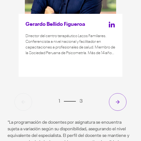
Gerardo Bellido Figueroa
Director del centro terapéutico Lazos Familiares.
Conferencista a nivel nacional y facilitador en
capacitaciones a profesionales de salud. Miembro de
la Sociedad Peruana de Psicometría. Más de 14 años
de experiencia en salud pública, especialista en
gestión y tratamiento de personas con trastornos
mentales desde el modelo comunitario en salud
mental. Magíster en Psicología con mención en
Intervención Psicológica e Investigación por la
UNHEVAL. Terapeuta gestáltico certificado por Esalen
Institute Perú. Terapeuta familiar sistémico certificado
por el Instituto Peruano de Orientación Psicológica.
1
3
Psicólogo por la UNMSM.
*La programación de docentes por asignatura se encuentra
sujeta a variación según su disponibilidad, asegurando el nivel
equivalente del especialista. El perfil del docente se mantiene y