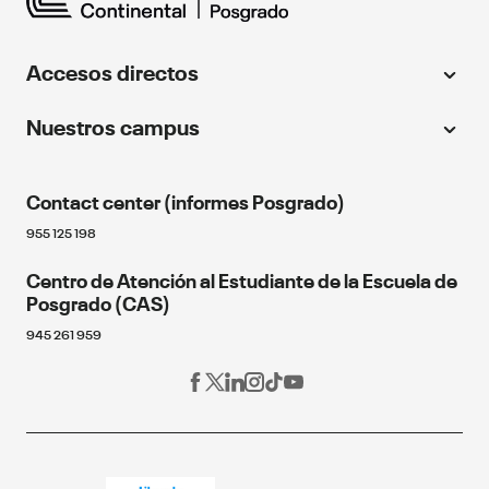
Accesos directos
Universidad Continental
Nuestros campus
Centro de idiomas
Huancayo
Instituto Continental
Contact center (informes Posgrado)
064 481430
Continental Florida University
Cusco
955 125 198
Educación continua
Fondo editorial
Centro de Atención al Estudiante de la Escuela de
084 480070
Posgrado (CAS)
Próximos eventos
Arequipa
Blog de Posgrado
945 261 959
054 412030
Red Alumni
Los Olivos
Programa de becas
Estudia en línea
01 2132760
Miraflores