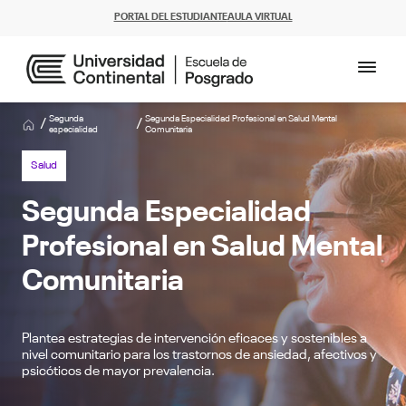
PORTAL DEL ESTUDIANTE
AULA VIRTUAL
Segunda
Segunda Especialidad Profesional en Salud Mental
/
/
especialidad
Comunitaria
Salud
Segunda Especialidad
Profesional en Salud Mental
Comunitaria
Plantea estrategias de intervención eficaces y sostenibles a
nivel comunitario para los trastornos de ansiedad, afectivos y
psicóticos de mayor prevalencia.