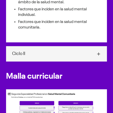
ámbito de la salud mental.
Factores que inciden en la salud mental
individual.
Factores que inciden en la salud mental
comunitaria.
Ciclo II
Diagnóstico e identificación de riesgo psicosocial y
problemas de salud mental
Malla curricular
Riesgo psicosocial y salud mental.
Factores de riesgo de la salud mental.
Factores protectores de la salud mental.
Tratamiento de enfermedades de la salud mental
Manejo y atención de los trastornos de ansiedad.
Manejo y atención de los trastornos afectivos.